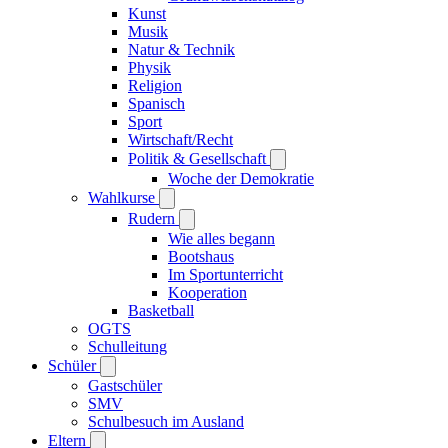
Kunst
Musik
Natur & Technik
Physik
Religion
Spanisch
Sport
Wirtschaft/Recht
Politik & Gesellschaft
Woche der Demokratie
Wahlkurse
Rudern
Wie alles begann
Bootshaus
Im Sportunterricht
Kooperation
Basketball
OGTS
Schulleitung
Schüler
Gastschüler
SMV
Schulbesuch im Ausland
Eltern