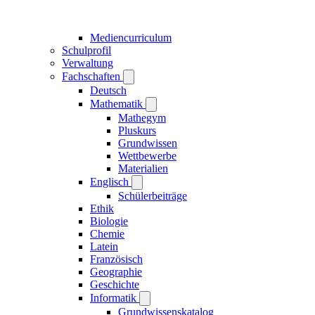
Mediencurriculum
Schulprofil
Verwaltung
Fachschaften
Deutsch
Mathematik
Mathegym
Pluskurs
Grundwissen
Wettbewerbe
Materialien
Englisch
Schülerbeiträge
Ethik
Biologie
Chemie
Latein
Französisch
Geographie
Geschichte
Informatik
Grundwissenskatalog