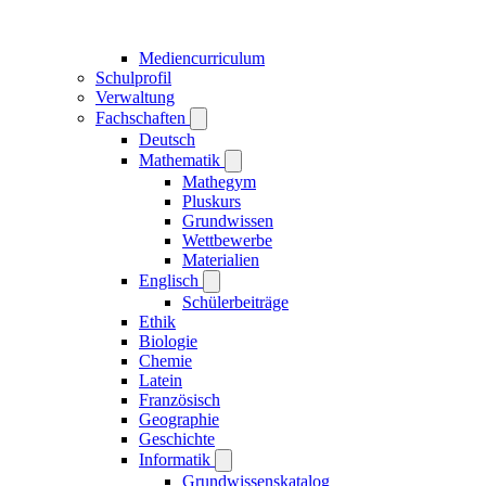
Mediencurriculum
Schulprofil
Verwaltung
Fachschaften
Deutsch
Mathematik
Mathegym
Pluskurs
Grundwissen
Wettbewerbe
Materialien
Englisch
Schülerbeiträge
Ethik
Biologie
Chemie
Latein
Französisch
Geographie
Geschichte
Informatik
Grundwissenskatalog