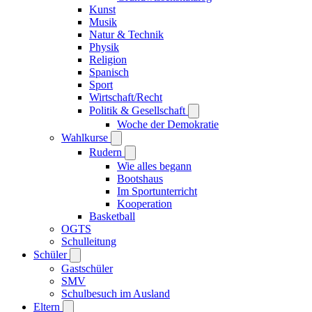
Kunst
Musik
Natur & Technik
Physik
Religion
Spanisch
Sport
Wirtschaft/Recht
Politik & Gesellschaft
Woche der Demokratie
Wahlkurse
Rudern
Wie alles begann
Bootshaus
Im Sportunterricht
Kooperation
Basketball
OGTS
Schulleitung
Schüler
Gastschüler
SMV
Schulbesuch im Ausland
Eltern