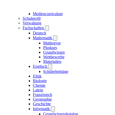
Mediencurriculum
Schulprofil
Verwaltung
Fachschaften
Deutsch
Mathematik
Mathegym
Pluskurs
Grundwissen
Wettbewerbe
Materialien
Englisch
Schülerbeiträge
Ethik
Biologie
Chemie
Latein
Französisch
Geographie
Geschichte
Informatik
Grundwissenskatalog