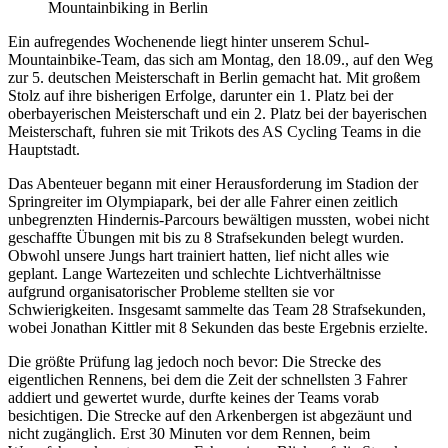
Ein aufregendes Wochenende liegt hinter unserem Schul-
Mountainbike-Team, das sich am Montag, den 18.09., auf den Weg
zur 5. deutschen Meisterschaft in Berlin gemacht hat. Mit großem
Stolz auf ihre bisherigen Erfolge, darunter ein 1. Platz bei der
oberbayerischen Meisterschaft und ein 2. Platz bei der bayerischen
Meisterschaft, fuhren sie mit Trikots des AS Cycling Teams in die
Hauptstadt.
Das Abenteuer begann mit einer Herausforderung im Stadion der
Springreiter im Olympiapark, bei der alle Fahrer einen zeitlich
unbegrenzten Hindernis-Parcours bewältigen mussten, wobei nicht
geschaffte Übungen mit bis zu 8 Strafsekunden belegt wurden.
Obwohl unsere Jungs hart trainiert hatten, lief nicht alles wie
geplant. Lange Wartezeiten und schlechte Lichtverhältnisse
aufgrund organisatorischer Probleme stellten sie vor
Schwierigkeiten. Insgesamt sammelte das Team 28 Strafsekunden,
wobei Jonathan Kittler mit 8 Sekunden das beste Ergebnis erzielte.
Die größte Prüfung lag jedoch noch bevor: Die Strecke des
eigentlichen Rennens, bei dem die Zeit der schnellsten 3 Fahrer
addiert und gewertet wurde, durfte keines der Teams vorab
besichtigen. Die Strecke auf den Arkenbergen ist abgezäunt und
nicht zugänglich. Erst 30 Minuten vor dem Rennen, beim