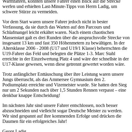
Warmfahren, konnten unsere Fahrer einen Blick auf die Strecke
werfen und erhielten Last-Minute-Tipps von Herrn Ladig, um
schwere Stürze zu vermeiden.
Vor dem Start waren unsere Fahrer jedoch nicht in bester
Verfassung, da sie durch das Warten auf den Parcours und
Schlafmangel leicht erkältet waren. Nach einem chaotischen
Massenstart galt es drei Runden über die anspruchsvolle Strecke von
insgesamt 13 km und fast 350 Höhenmetern zu bewältigen. In der
Altersklasse 2006 - 2008 (U17 und U19/1 Klasse) beherrschten die
U19-Fahrer das Feld und belegten die Plätze 1-3. Marc Stahl
erreichte in der Einzelwertung Platz 4 und wäre der schnellste in der
U17-Klasse gewesen, wenn diese getrennt gewertet worden wäre.
Trotz anfänglicher Enttäuschung über ihre Leistung waren unsere
Jungs überrascht, als das Ammersee Gymnasium den 2.
Podiumsplatz erreichte und Vizemeister wurde. Sie hatten den Sieg
nur um 2 Sekunden nach über 1,5 Stunden Rennen verpasst – eine
denkbar knappe Entscheidung!
Im nächsten Jahr sind unsere Fahrer entschlossen, noch besser
abzuschneiden und vielleicht sogar Deutsche Meister zu werden.
Wir sind gespannt auf ihre kommenden Erfolge und drücken die
Daumen für ein erfolgreiches Jahr!
Georg Ladig