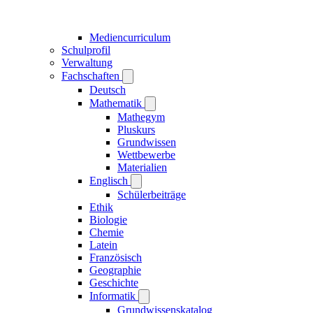
Mediencurriculum
Schulprofil
Verwaltung
Fachschaften
Deutsch
Mathematik
Mathegym
Pluskurs
Grundwissen
Wettbewerbe
Materialien
Englisch
Schülerbeiträge
Ethik
Biologie
Chemie
Latein
Französisch
Geographie
Geschichte
Informatik
Grundwissenskatalog