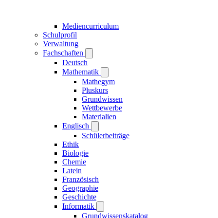
Mediencurriculum
Schulprofil
Verwaltung
Fachschaften
Deutsch
Mathematik
Mathegym
Pluskurs
Grundwissen
Wettbewerbe
Materialien
Englisch
Schülerbeiträge
Ethik
Biologie
Chemie
Latein
Französisch
Geographie
Geschichte
Informatik
Grundwissenskatalog