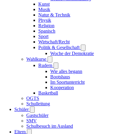
Kunst
Musik
Natur & Technik
Physik
Religion
Spanisch
Sport
Wirtschaft/Recht
Politik & Gesellschaft
Woche der Demokratie
Wahlkurse
Rudern
Wie alles begann
Bootshaus
Im Sportunterricht
Kooperation
Basketball
OGTS
Schulleitung
Schüler
Gastschüler
SMV
Schulbesuch im Ausland
Eltern